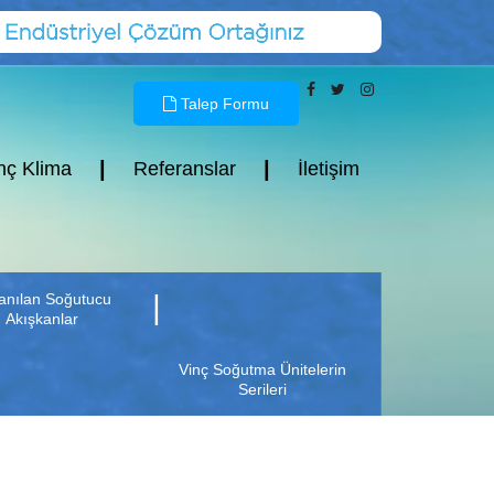
Talep Formu
|
|
nç Klima
Referanslar
İletişim
|
lanılan Soğutucu
Akışkanlar
Vinç Soğutma Ünitelerin
Serileri