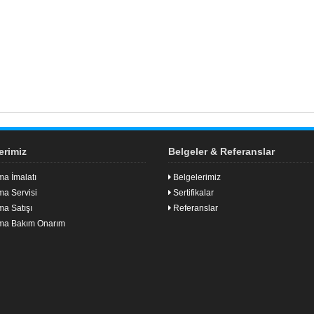
erimiz
Belgeler & Referanslar
ma İmalatı
Belgelerimiz
ma Servisi
Sertifikalar
ma Satışı
Referanslar
ima Bakım Onarım