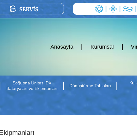
|
|
Anasayfa
Kurumsal
Vi
|
|
|
Soğutma Ünitesi DX
Kul
Dönüştürme Tabloları
Bataryaları ve Ekipmanları
 Ekipmanları