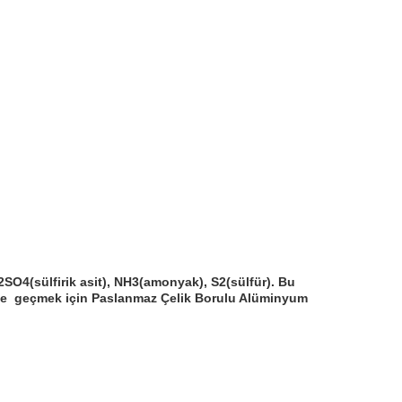
H2SO4(sülfirik asit), NH3(amonyak), S2(sülfür). Bu
nüne geçmek için Paslanmaz Çelik Borulu Alüminyum