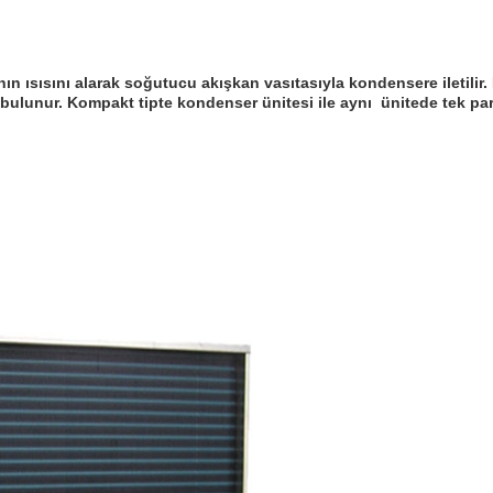
n ısısını alarak soğutucu akışkan vasıtasıyla kondensere iletilir
lunur. Kompakt tipte kondenser ünitesi ile aynı ünitede tek parça