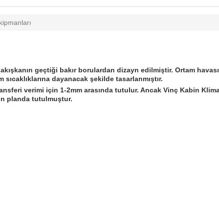
kipmanları
ışkanın geçtiği bakır borulardan dizayn edilmiştir. Ortam havasını
sıcaklıklarına dayanacak şekilde tasarlanmıştır.
transferi verimi için 1-2mm arasında tutulur. Ancak Vinç Kabin Klim
n planda tutulmuştur.