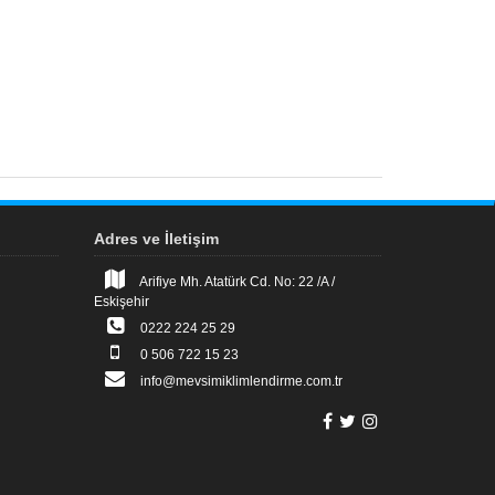
Adres ve İletişim
Arifiye Mh. Atatürk Cd. No: 22 /A /
Eskişehir
0222 224 25 29
0 506 722 15 23
info@mevsimiklimlendirme.com.tr