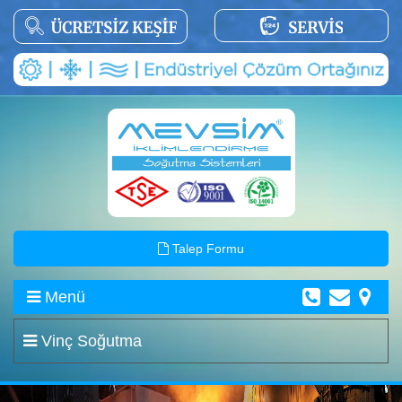
Talep Formu
Menü
Vinç Soğutma