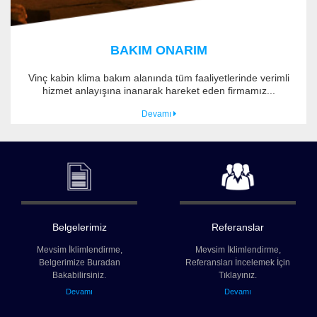
BAKIM ONARIM
Vinç kabin klima bakım alanında tüm faaliyetlerinde verimli
hizmet anlayışına inanarak hareket eden firmamız...
Devamı
Belgelerimiz
Referanslar
Mevsim İklimlendirme,
Mevsim İklimlendirme,
Belgerimize Buradan
Referansları İncelemek İçin
Bakabilirsiniz.
Tıklayınız.
Devamı
Devamı